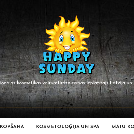
ionālās kosmētikas vairumtirdzniecības izplātītājs Latvijā un B
 KOPŠANA
KOSMETOLOĢIJA UN SPA
MATU K