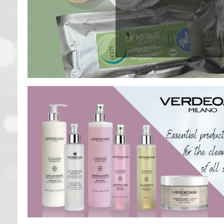
sastāvdaļām un sertific
bioloģiskiem ekstraktiem
garantē pārsteidzošus r
izcilu kvalitātes.