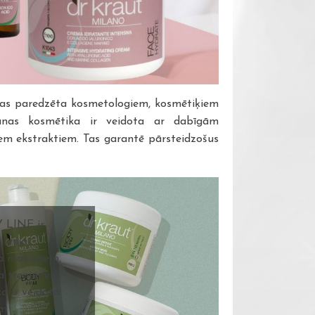
 kas paredzēta kosmetologiem, kosmētiķiem
anas kosmētika ir veidota ar dabīgām
iem ekstraktiem. Tas garantē pārsteidzošus
LINE ir
līnija
a masieriem,
a trenieriem.
a ir veidota
ām