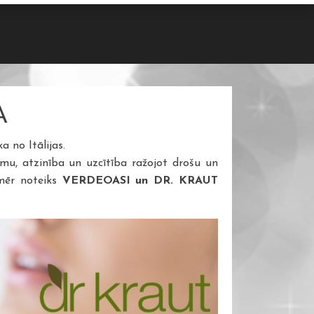
A
 no Itālijas.
u, atzinība un uzcītība ražojot drošu un
nmēr noteiks
VERDEOASI un DR. KRAUT