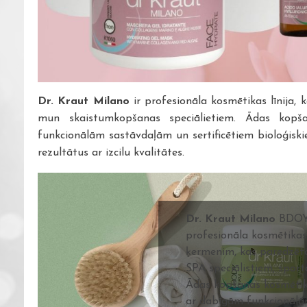
Dr. Kraut Milano
ir profesionāla kosmētikas līnija,
mun skaistumkopšanas speciālietiem. Ādas kopš
funkcionālām sastāvdaļām un sertificētiem bioloģisk
rezultātus ar izcilu kvalitātes.
Dr. Kraut Milano
BDOY 
profesionāla kosmētikas 
ķermenim, kas paredzēt
SPA speciālistiem, sport
Ādas kopšanas kosmētik
ar dabīgām funkcionāl