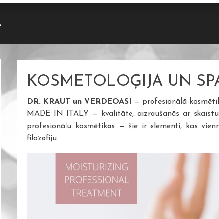
A
KOSMETOLOĢIJA UN SP
DR. KRAUT un VERDEOASI
— profesionālā kosmētika
MADE IN ITALY — kvalitāte, aizraušanās ar skaistum
profesionālu kosmētikas — šie ir elementi, kas vie
filozofiju